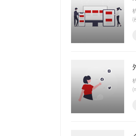
ì
(
設