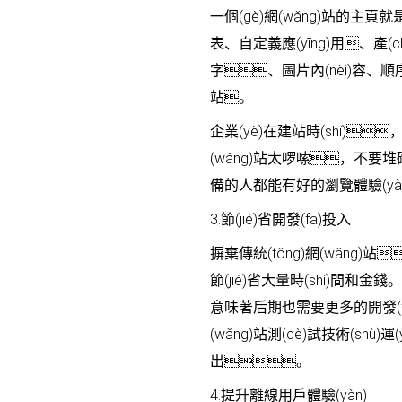
一個(gè)網(wǎng)站的主
表、自定義應(yīng)用、產(
字、圖片內(nèi)容、順
站。
企業(yè)在建站時(shí)
(wǎng)站太啰嗦，不要堆
備的人都能有好的瀏覽體驗(yà
3.節(jié)省開發(fā)投入
摒棄傳統(tǒng)網(wǎng)站
節(jié)省大量時(shí)間和金錢
意味著后期也需要更多的開發(fā)
(wǎng)站測(cè)試技術(shù
出。
卓科
4.提升離線用戶體驗(yàn)