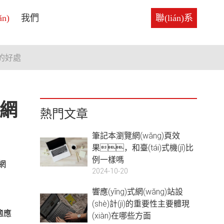
n)
n)
我們
聯(lián)系
我們
聯(lián)系
站的好處
)案例
ng)銷門戶網
o)開發(fā)
應(yīng)用開發(fā)案例
集團(tuán)/上市公司網
小程序開發(fā)
用戶輕松觸達
營(yíng)銷
實(shí)現(xiàn)設(shè)計(jì)價
(wǎng)站
百余垂直行業(yè)解決方
(jià)值與商業(yè)價(jià)值的共
案，滿足廣泛業(yè)務
式網
，為您網(wǎng)站
我們接受大企業(yè)最嚴(yán)
熱門文章
融
(wù)需求
上添花
苛的要求
筆記本瀏覽網(wǎng)頁效
了解更多
了解更多
了解更多
果，和臺(tái)式機(jī)比
例一樣嗎
網
2024-10-20
)用平臺(tái)開
wǎng)站建設
半定制網(wǎng)站
響應(yīng)式網(wǎng)站設
按需選擇，也許也挺合適
(shè)計(jì)的重要性主要體現
適應
ng)驗(yàn),專
發(fā),720度立
(xiàn)在哪些方面