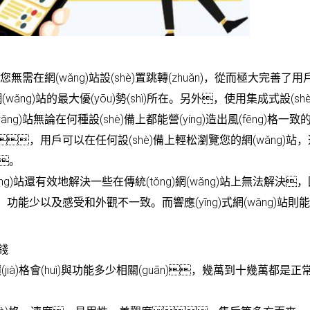
味著您無需在網(wǎng)站設(shè)置跳轉(zhuǎn)，從而極大完善了
網(wǎng)站的最大優(yōu)勢(shì)所在。另外，使用集成式設(shè)計
ng)站無論在何種設(shè)備上都能營(yíng)造出風(fēng)格一致
，用戶可以在任何設(shè)備上輕松瀏覽您的網(wǎng)站，進(j
。
)網(wǎng)站還有效地解決一些在傳統(tǒng)網(wǎng)站上無法解決
能少以及感受和外觀不一致。而響應(yīng)式網(wǎng)站則
：
少錢
jià)格會(huì)與功能多少相關(guān)，幾萬到十幾萬都是正