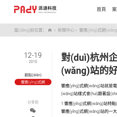
首頁
案
首頁
案
當(dāng)前位置：
新聞中心
響應(yīng)式網(wǎ
應(yīng)用開發(fā)
網(wǎng)站建設
案例
12-19
對(duì)杭州
2010
(shè)
在項(xiàng)目中，我們是最佳拍檔
(wǎng)站的
觀點(diǎn)
13年建站經(jīng)驗(yàn)，數(shù)
響應(yīng)式網
千家客戶的選擇，為您創
響應(yīng)式網(wǎng)站就
(wǎng)站專題
(chuàng)造專屬經(jīng)典案例
(wǎng)站樣式會(huì)跟著設(
分享到
1.響應(yīng)式網(wǎng)站特點(d
響應(yīng)式網(wǎng)站