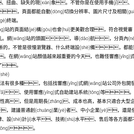
注app開發(fā)
)生變形、扭曲、缺失的現(xiàn)象。不管你是在使用手機(jī)、
(fā)
體
了解更多
，頁面都能自動(dòng)切換分辨率、圖片尺寸及相關(guā
了解更多
了解更多
了解更多
è)終端。
ng)站的頁面結(jié)構(gòu)也會(huì)更美觀合理，符合視覺審
。網(wǎng)站的頭圖，導(dǎo)航，分頁內(nèi
的，不管是很慢瀏覽器、什么終端設(shè)備，都能
。在網(wǎng)站顏值越來越重要的今天，也難怪響應(yīng)
大了。
shè)
制作方法有很多種，包括找響應(yīng)式網(wǎng)站公司外包開
)開發(fā)、使用響應(yīng)式自助建站系統(tǒng)等
ì)自主性高，但是周期長(zhǎng)、成本也高，基本只適合大型
，建議普通創(chuàng)業(yè)者、中小企業(yè)，還
、設(shè)計(jì)水平、技術(shù)水平、售后等各方面
(tǒng)。