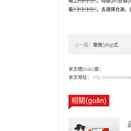
總之，得結(jié)合
看，去選擇合適，
上一篇：
響應(yīng)式企業
本文標(biāo)簽：
本文地址：
http://www.bmwdr
相關(guān)
專題