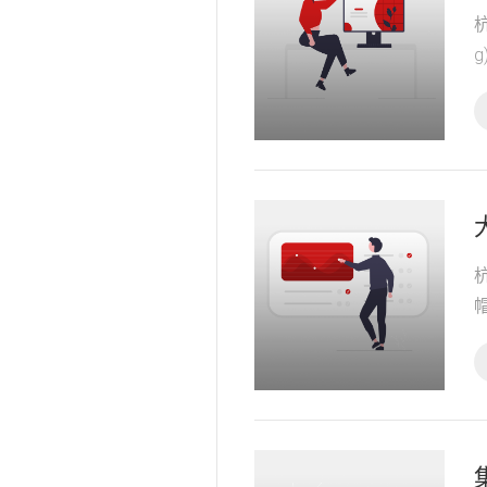
g
ó
ì
(
門
導