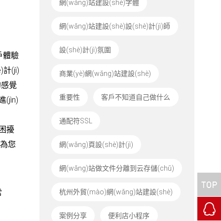
網(wǎng)站建設(shè)字體
網(wǎng)站建設(shè)設(shè)計(jì)師
設(shè)計(jì)氛圍
用戶體驗
(jì)
商業(yè)網(wǎng)站建設(shè)
的感覺
重要性
客戶不知道自己做什么
ìn)
通配符SSL
，困擾
能為您
網(wǎng)頁設(shè)計(jì)
網(wǎng)站做文件分離到云存儲(chǔ)
常
杭州外貿(mào)網(wǎng)站建設(shè)
案例分享
便利店小程序