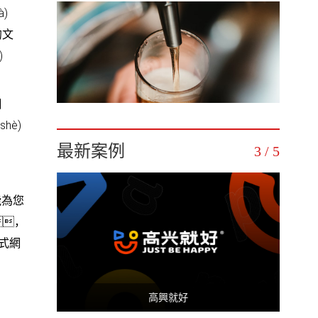
)
的文
)
網
hè)
最新案例
4
/
5
能為您
站，
)式網
高興就好